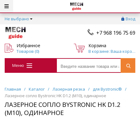
Не выбрано
Вход
+7 968 196 75 69
Избранное
Корзина
Товаров (
0
)
Ваша корзина пуста
Меню
Главная
/
Каталог
/
Лазерная резка
/
для Bystronic®
/
Лазерное сопло Bystronic HK D1.2 (M10), одинарное
ЛАЗЕРНОЕ СОПЛО BYSTRONIC HK D1.2
(M10), ОДИНАРНОЕ