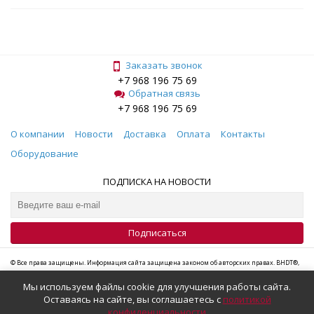
Заказать звонок
+7 968 196 75 69
Обратная связь
+7 968 196 75 69
О компании
Новости
Доставка
Оплата
Контакты
Оборудование
ПОДПИСКА НА НОВОСТИ
Подписаться
© Все права защищены. Информация сайта защищена законом об авторских правах. BHDT®,
BFT®, H2O®, KMT®, Flow®, Bystronic®, YASKAWA®, MOTOMAN®, OMAX®, WJS®, Camozzi®,
Мы используем файлы cookie для улучшения работы сайта.
Meiser®, Mobil®, Skylink®, Stalex®, Swagelok®, Techni Waterjet®, Tecnocut®, Dialine® –
Оставаясь на сайте, вы соглашаетесь с
политикой
зарегистрированные торговые марки. Все торговые марки, приведенные на сайте, являются
конфиденциальности
собственностью соответствующих компаний, и упоминаются исключительно для справок.